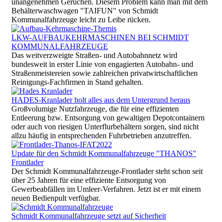
unangenehmen Gerüchen. Diesem Problem kann man mit dem
Behälterwaschwagen "TAIFUN" von Schmidt
Kommunalfahrzeuge leicht zu Leibe rücken.
LKW-AUFBAUKEHRMASCHINEN BEI SCHMIDT
KOMMUNALFAHRZEUGE
Das weitverzweigte Straßen- und Autobahnnetz wird
bundesweit in erster Linie von engagierten Autobahn- und
Straßenmeistereien sowie zahlreichen privatwirtschaftlichen
Reinigungs-Fachfirmen in Stand gehalten.
HADES-Kranlader holt alles aus dem Untergrund heraus
Großvolumige Nutzfahrzeuge, die für eine effizienten
Entleerung bzw. Entsorgung von gewaltigen Depotcontainern
oder auch von riesigen Unterflurbehältern sorgen, sind nicht
allzu häufig in entsprechenden Fuhrbetrieben anzutreffen.
Update für den Schmidt Kommunalfahrzeuge "THANOS"
Frontlader
Der Schmidt Kommunalfahrzeuge-Frontlader steht schon seit
über 25 Jahren für eine effiziente Entsorgung von
Gewerbeabfällen im Umleer-Verfahren. Jetzt ist er mit einem
neuen Bedienpult verfügbar.
Schmidt Kommunalfahrzeuge setzt auf Sicherheit