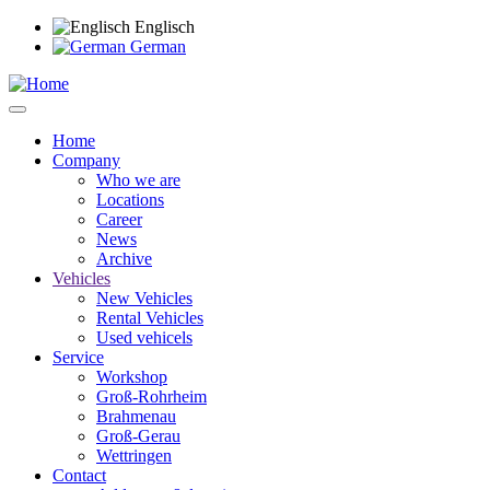
Skip
Englisch
to
German
main
content
Home
Company
Main
Who we are
navigation
Locations
Career
News
Archive
Vehicles
New Vehicles
Rental Vehicles
Used vehicels
Service
Workshop
Groß-Rohrheim
Brahmenau
Groß-Gerau
Wettringen
Contact