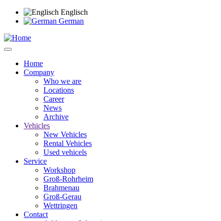
Skip
Englisch
to
German
main
content
Home
Company
Main
Who we are
navigation
Locations
Career
News
Archive
Vehicles
New Vehicles
Rental Vehicles
Used vehicels
Service
Workshop
Groß-Rohrheim
Brahmenau
Groß-Gerau
Wettringen
Contact