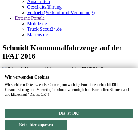
Anschriften
Geschäftsführung
Vertrieb (Verkauf und Vermietung)
Externe Portale
Mobile.de
Truck Scout24.de
Mascus.de
Schmidt Kommunalfahrzeuge auf der
IFAT 2016
Wir verwenden Cookies
Schmidt_Kommunal_auf_der_IFAT_2016.pdf
Wir speichern Daten wie z.B. Cookies, um wichtige Funktionen, einschließlich
Zurück zur Übersicht
Personalisierung und Marketingfunktionen zu ermöglichen. Bitte helfen Sie uns dabei
und klicken auf "Das ist OK"!
DATENSCHUTZ
IMPRESSUM
Footer
AGBs
Das ist OK!
Nein, hier anpassen