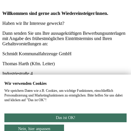
Willkommen sind gerne auch Wiedereinsteiger/innen.
Haben wir Ihr Interesse geweckt?
Dann senden Sie uns Ihre aussagekräftigen Bewerbungsunterlagen
mit Angabe des frühestmöglichen Eintrittstermins und Ihren
Gehaltsvorstellungen an:
Schmidt Kommunalfahrzeuge GmbH
Thomas Harth (Kfm. Leiter)
Industriestraße 4
68649 Groß-Rohrheim
Wir verwenden Cookies
Wir speichern Daten wie z.B. Cookies, um wichtige Funktionen, einschließlich
Gerne auch per Email: harth@schmidt-kommunal.de
Personalisierung und Marketingfunktionen zu ermöglichen. Bitte helfen Sie uns dabei
und klicken auf "Das ist OK"!
Eine strikte Vertraulichkeit können Sie unbedingt voraussetzen.
Zurück zur Übersicht
Das ist OK!
DATENSCHUTZ
IMPRESSUM
Nein, hier anpassen
Footer