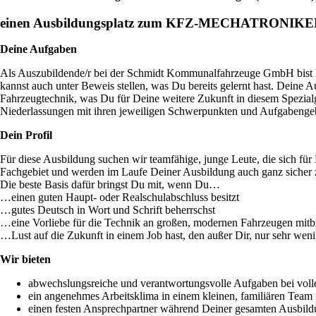
einen Ausbildungsplatz zum KFZ-MECHATRONIKER 
Deine Aufgaben
Als Auszubildende/r bei der Schmidt Kommunalfahrzeuge GmbH bist Du a
kannst auch unter Beweis stellen, was Du bereits gelernt hast. Deine 
Fahrzeugtechnik, was Du für Deine weitere Zukunft in diesem Spezial
Niederlassungen mit ihren jeweiligen Schwerpunkten und Aufgabengebi
Dein Profil
Für diese Ausbildung suchen wir teamfähige, junge Leute, die sich fü
Fachgebiet und werden im Laufe Deiner Ausbildung auch ganz sicher
Die beste Basis dafür bringst Du mit, wenn Du…
…einen guten Haupt- oder Realschulabschluss besitzt
…gutes Deutsch in Wort und Schrift beherrschst
…eine Vorliebe für die Technik an großen, modernen Fahrzeugen mitb
…Lust auf die Zukunft in einem Job hast, den außer Dir, nur sehr we
Wir bieten
abwechslungsreiche und verantwortungsvolle Aufgaben bei volle
ein angenehmes Arbeitsklima in einem kleinen, familiären Team 
einen festen Ansprechpartner während Deiner gesamten Ausbil