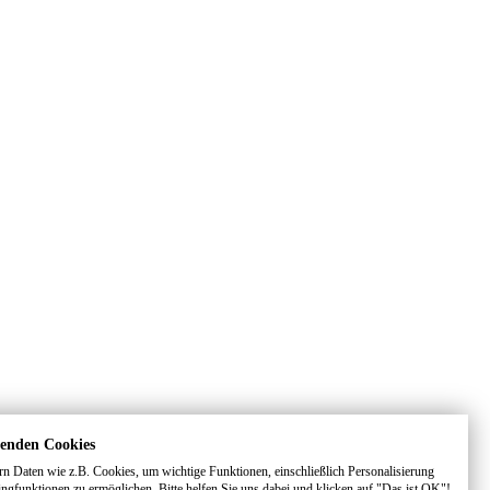
enden Cookies
rn Daten wie z.B. Cookies, um wichtige Funktionen, einschließlich Personalisierung
ngfunktionen zu ermöglichen. Bitte helfen Sie uns dabei und klicken auf "Das ist OK"!