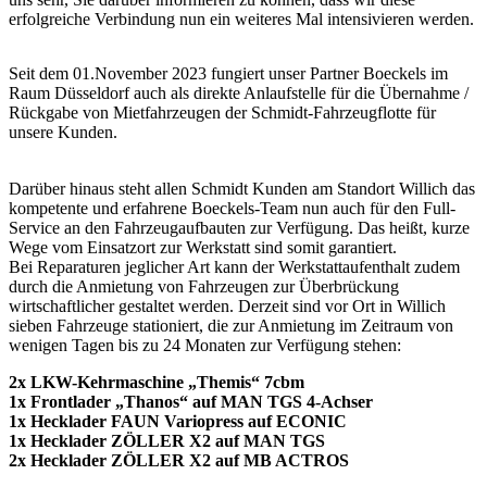
erfolgreiche Verbindung nun ein weiteres Mal intensivieren werden.
Seit dem 01.November 2023 fungiert unser Partner Boeckels im
Raum Düsseldorf auch als direkte Anlaufstelle für die Übernahme /
Rückgabe von Mietfahrzeugen der Schmidt-Fahrzeugflotte für
unsere Kunden.
Darüber hinaus steht allen Schmidt Kunden am Standort Willich das
kompetente und erfahrene Boeckels-Team nun auch für den Full-
Service an den Fahrzeugaufbauten zur Verfügung. Das heißt, kurze
Wege vom Einsatzort zur Werkstatt sind somit garantiert.
Bei Reparaturen jeglicher Art kann der Werkstattaufenthalt zudem
durch die Anmietung von Fahrzeugen zur Überbrückung
wirtschaftlicher gestaltet werden. Derzeit sind vor Ort in Willich
sieben Fahrzeuge stationiert, die zur Anmietung im Zeitraum von
wenigen Tagen bis zu 24 Monaten zur Verfügung stehen:
2x LKW-Kehrmaschine „Themis“ 7cbm
1x Frontlader „Thanos“ auf MAN TGS 4-Achser
1x Hecklader FAUN Variopress auf ECONIC
1x Hecklader ZÖLLER X2 auf MAN TGS
2x Hecklader ZÖLLER X2 auf MB ACTROS