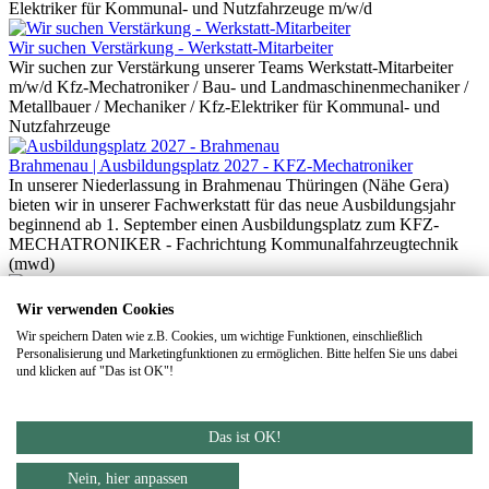
Elektriker für Kommunal- und Nutzfahrzeuge m/w/d
Wir suchen Verstärkung - Werkstatt-Mitarbeiter
Wir suchen zur Verstärkung unserer Teams Werkstatt-Mitarbeiter
m/w/d Kfz-Mechatroniker / Bau- und Landmaschinenmechaniker /
Metallbauer / Mechaniker / Kfz-Elektriker für Kommunal- und
Nutzfahrzeuge
Brahmenau | Ausbildungsplatz 2027 - KFZ-Mechatroniker
In unserer Niederlassung in Brahmenau Thüringen (Nähe Gera)
bieten wir in unserer Fachwerkstatt für das neue Ausbildungsjahr
beginnend ab 1. September einen Ausbildungsplatz zum KFZ-
MECHATRONIKER - Fachrichtung Kommunalfahrzeugtechnik
(mwd)
Groß-Gerau | Ausbildungsplatz 2026
Wir verwenden Cookies
In unserer neuen Niederlassung in 64521 Groß-Gerau (Rhein-Main-
Wir speichern Daten wie z.B. Cookies, um wichtige Funktionen, einschließlich
Gebiet) - spezialisiert auf Reparaturen, Service und Wartung von
Personalisierung und Marketingfunktionen zu ermöglichen. Bitte helfen Sie uns dabei
Fahrzeugen zur Rohr-, Kanal- und Industriereinigung - bieten wir
und klicken auf "Das ist OK"!
für das neue Ausbildungsjahr beginnend ab 01. September: einen
Ausbildungsplatz zum LAND- und
BAUMASCHINENMECHATRONIKER (m/w/d)
Das ist OK!
DATENSCHUTZ
IMPRESSUM
Nein, hier anpassen
Footer