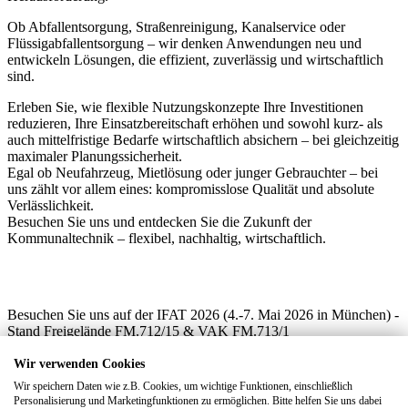
Ob Abfallentsorgung, Straßenreinigung, Kanalservice oder
Flüssigabfallentsorgung – wir denken Anwendungen neu und
entwickeln Lösungen, die effizient, zuverlässig und wirtschaftlich
sind.
Erleben Sie, wie flexible Nutzungskonzepte Ihre Investitionen
reduzieren, Ihre Einsatzbereitschaft erhöhen und sowohl kurz- als
auch mittelfristige Bedarfe wirtschaftlich absichern – bei gleichzeitig
maximaler Planungssicherheit.
Egal ob Neufahrzeug, Mietlösung oder junger Gebrauchter – bei
uns zählt vor allem eines: kompromisslose Qualität und absolute
Verlässlichkeit.
Besuchen Sie uns und entdecken Sie die Zukunft der
Kommunaltechnik – flexibel, nachhaltig, wirtschaftlich.
Besuchen Sie uns auf der IFAT 2026 (4.-7. Mai 2026 in München) -
Stand Freigelände FM.712/15 & VAK FM.713/1
Sichern Sie sich jetzt Ihre Tickets für die IFAT 2026!
Wir verwenden Cookies
Kontaktieren Sie uns einfach per E-Mail:
Wir speichern Daten wie z.B. Cookies, um wichtige Funktionen, einschließlich
Geschaeftsleitung@schmidt-kommunal.de
Personalisierung und Marketingfunktionen zu ermöglichen. Bitte helfen Sie uns dabei