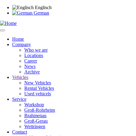
Skip
Englisch
to
German
main
content
Home
Company
Main
Who we are
navigation
Locations
Career
News
Archive
Vehicles
New Vehicles
Rental Vehicles
Used vehicels
Service
Workshop
Groß-Rohrheim
Brahmenau
Groß-Gerau
Wettringen
Contact