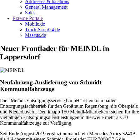
Addresses & locations
General Management
Sales
Externe Portale
Mobile.de
Truck Scout24.de
Mascus.de
Neuer Frontlader für MEINDL in
Lappersdorf
Neufahrzeug-Auslieferung von Schmidt
Kommunalfahrzeuge
Die "Meindl-Entsorgungsservice GmbH" ist ein namhafter
Entsorgungsfachbetrieb für den Großraum Regensburg, die Oberpfalz
und Niederbayern. Den knapp 150 Meindl-Mitarbeitern stehen für ihre
vielfältigen Entsorgungsdienstleistungen mittlerweile mehr als 70
Kommunalfahrzeuge zur Verfügung.
Seit Ende August 2019 ergänzt nun auch ein Mercedes Arocs 3240B
als 4-Achser mit einem Schmidt -Frontlader EHP 7000/37.5 die