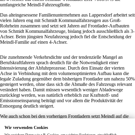
umfangreiche Meindl-Fahrzeugflotte.
Das alteingesessene Familienunternehmen aus Lappersdorf arbeitet seit
vielen Jahren eng mit Schmidt Kommunalfahrzeugen aus Groß-
Rohrheim zusammen und setzt seit Jahren auf Frontlader-Aufbauten
von Schmidt Kommunalfahrzeuge, bislang jedoch ausschließlich als 3-
Achser. Beim jüngsten Neufahrzeug jedoch fiel die Entscheidung der
Meindl-Familie auf einen 4-Achser.
Die zunehmende Verkehrsdichte und der tendenzielle Mangel an
Berufskraftfahrern sprach deutlich für die Notwendigkeit einer
Intensivierung der Abfuhrprozesse. Durch den Einsatz der vierten
Achse in Verbindung mit dem volumenoptimierten Aufbau kann die
legale Zuladung gegenüber dem bisherigen Frontlader um nahezu 50%
gesteigert werden, ohne dass sich die Abmaße des Fahrzeugs relevant
verändert haben. Damit müssen wesentlich weniger Abladewege
zurücklegt werden, was natürlich erheblich zur Kraftstoff- und
Emissionseinsparung beiträgt und vor allem die Produktivität der
Entsorgung deutlich steigert.
Wie auch schon bei den vorherigen Frontladern setzt Meindl auf die
bewährte TWS-Gabelwaage, ebenfalls aus dem Hause Schmidt. Und
mit der attraktiven Farbgebung im Meindl-Design setzt das Fahrzeug
Wir verwenden Cookies
nicht nur ein technisches Highlight im Süden Deutschlands