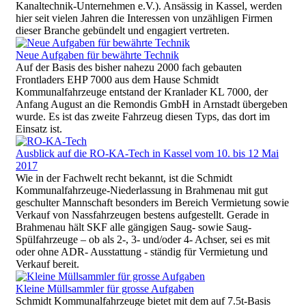
Kanaltechnik-Unternehmen e.V.). Ansässig in Kassel, werden
hier seit vielen Jahren die Interessen von unzähligen Firmen
dieser Branche gebündelt und engagiert vertreten.
Neue Aufgaben für bewährte Technik
Auf der Basis des bisher nahezu 2000 fach gebauten
Frontladers EHP 7000 aus dem Hause Schmidt
Kommunalfahrzeuge entstand der Kranlader KL 7000, der
Anfang August an die Remondis GmbH in Arnstadt übergeben
wurde. Es ist das zweite Fahrzeug diesen Typs, das dort im
Einsatz ist.
Ausblick auf die RO-KA-Tech in Kassel vom 10. bis 12 Mai
2017
Wie in der Fachwelt recht bekannt, ist die Schmidt
Kommunalfahrzeuge-Niederlassung in Brahmenau mit gut
geschulter Mannschaft besonders im Bereich Vermietung sowie
Verkauf von Nassfahrzeugen bestens aufgestellt. Gerade in
Brahmenau hält SKF alle gängigen Saug- sowie Saug-
Spülfahrzeuge – ob als 2-, 3- und/oder 4- Achser, sei es mit
oder ohne ADR- Ausstattung - ständig für Vermietung und
Verkauf bereit.
Kleine Müllsammler für grosse Aufgaben
Schmidt Kommunalfahrzeuge bietet mit dem auf 7.5t-Basis