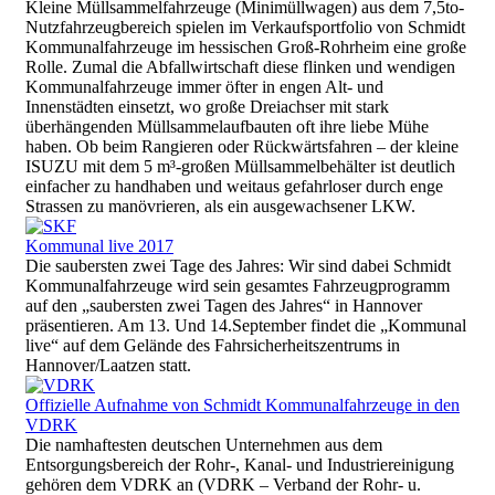
Kleine Müllsammelfahrzeuge (Minimüllwagen) aus dem 7,5to-
Nutzfahrzeugbereich spielen im Verkaufsportfolio von Schmidt
Kommunalfahrzeuge im hessischen Groß-Rohrheim eine große
Rolle. Zumal die Abfallwirtschaft diese flinken und wendigen
Kommunalfahrzeuge immer öfter in engen Alt- und
Innenstädten einsetzt, wo große Dreiachser mit stark
überhängenden Müllsammelaufbauten oft ihre liebe Mühe
haben. Ob beim Rangieren oder Rückwärtsfahren – der kleine
ISUZU mit dem 5 m³-großen Müllsammelbehälter ist deutlich
einfacher zu handhaben und weitaus gefahrloser durch enge
Strassen zu manövrieren, als ein ausgewachsener LKW.
Kommunal live 2017
Die saubersten zwei Tage des Jahres: Wir sind dabei Schmidt
Kommunalfahrzeuge wird sein gesamtes Fahrzeugprogramm
auf den „saubersten zwei Tagen des Jahres“ in Hannover
präsentieren. Am 13. Und 14.September findet die „Kommunal
live“ auf dem Gelände des Fahrsicherheitszentrums in
Hannover/Laatzen statt.
Offizielle Aufnahme von Schmidt Kommunalfahrzeuge in den
VDRK
Die namhaftesten deutschen Unternehmen aus dem
Entsorgungsbereich der Rohr-, Kanal- und Industriereinigung
gehören dem VDRK an (VDRK – Verband der Rohr- u.