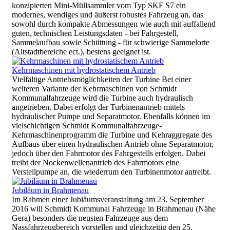
konzipierten Mini-Müllsammler vom Typ SKF S7 ein
modernes, wendiges und äußerst robustes Fahrzeug an, das
sowohl durch kompakte Abmessungen wie auch mit auffallend
guten, technischen Leistungsdaten - bei Fahrgestell,
Sammelaufbau sowie Schüttung - für schwierige Sammelorte
(Altstadtbereiche ect.), bestens geeignet ist.
Kehrmaschinen mit hydrostatischem Antrieb
Vielfältige Antriebsmöglichkeiten der Turbine Bei einer
weiteren Variante der Kehrmaschinen von Schmidt
Kommunalfahrzeuge wird die Turbine auch hydraulisch
angetrieben. Dabei erfolgt der Turbinenantrieb mittels
hydraulischer Pumpe und Separatmotor. Ebenfalls können im
vielschichtigen Schmidt Kommunalfahrzeuge-
Kehrmaschinenprogramm die Turbine und Kehraggregate des
Aufbaus über einen hydraulischen Antrieb ohne Separatmotor,
jedoch über den Fahrmotor des Fahrgestells erfolgen. Dabei
treibt der Nockenwellenantrieb des Fahrmotors eine
Verstellpumpe an, die wiederrum den Turbinenmotor antreibt.
Jubiläum in Brahmenau
Im Rahmen einer Jubiäumsveranstaltung am 23. September
2016 will Schmidt Kommunal Fahrzeuge in Brahmenau (Nähe
Gera) besonders die neusten Fahrzeuge aus dem
Nassfahrzeugbereich vorstellen und gleichzeitig den 25.