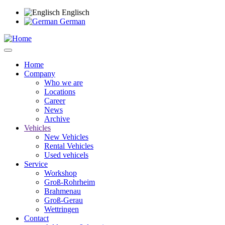
Skip
Englisch
to
German
main
content
Home
Company
Main
Who we are
navigation
Locations
Career
News
Archive
Vehicles
New Vehicles
Rental Vehicles
Used vehicels
Service
Workshop
Groß-Rohrheim
Brahmenau
Groß-Gerau
Wettringen
Contact