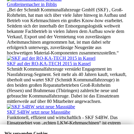
Großreinemacher in Biblis
„Bei der Schmidt Kommunalfahrzeuge GmbH (SKF) , Groß-
Rohrheim, hat man sich über viele Jahre hinweg in Aufbau und
Betrieb von Kehrmaschinen ein großes Know-how erarbeitet.
Seitdem sich der innerhalb der Entsorgungslogistik weltweit
bekannte Fachbetrieb in vielen Jahren dem Aufbau sowie dem
Verkauf, Export und der Vermietung von zuverlässigen
Arbeitsmaschinen angenommen hat, ist man dabei sehr
erfolgreich unterwegs, zuverlässige Neugeräte aus
hochwertigen Material-Komponenten zusammenzustellen.“
SKF auf der RO-KA-TECH 2015 in Kassel
Schmidt Kommunalfahrzeuge verstärkt Engagement im
Nassfahrzeug-Segment. Seit mehr als 40 Jahren kauft, verkauft,
überholt und wartet SKF (Schmidt Kommunalfahrzeuge) in
den beiden großen Reparaturbetrieben Groß-Rohrheim
(Hessen) und Brahmenau (Thüringen) zahlreiche neue und
gebrauchte Kommunalfahrzeuge. Dabei ist das Einsatzteam
mittlerweile auf über 80 Mitarbeiter angewachsen.
SKF S4BW setzt neue Massstäbe
Funktionell, effizient und wirtschaftlich - SKF S4BW. Das
Einsatzgebiet von „echten LKW-Kehrmaschinen“ ist extrem
vielfältig. Sie werden an allen Ecken der Stadt gebraucht,
darüber hinaus auch ständig auf Landes- und Bundesstraßen
Wir verwenden Cookies