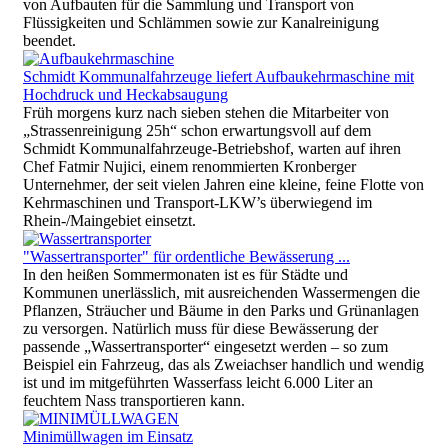
von Aufbauten für die Sammlung und Transport von
Flüssigkeiten und Schlämmen sowie zur Kanalreinigung
beendet.
Schmidt Kommunalfahrzeuge liefert Aufbaukehrmaschine mit
Hochdruck und Heckabsaugung
Früh morgens kurz nach sieben stehen die Mitarbeiter von
„Strassenreinigung 25h“ schon erwartungsvoll auf dem
Schmidt Kommunalfahrzeuge-Betriebshof, warten auf ihren
Chef Fatmir Nujici, einem renommierten Kronberger
Unternehmer, der seit vielen Jahren eine kleine, feine Flotte von
Kehrmaschinen und Transport-LKW’s überwiegend im
Rhein-/Maingebiet einsetzt.
"Wassertransporter" für ordentliche Bewässerung ...
In den heißen Sommermonaten ist es für Städte und
Kommunen unerlässlich, mit ausreichenden Wassermengen die
Pflanzen, Sträucher und Bäume in den Parks und Grünanlagen
zu versorgen. Natürlich muss für diese Bewässerung der
passende „Wassertransporter“ eingesetzt werden – so zum
Beispiel ein Fahrzeug, das als Zweiachser handlich und wendig
ist und im mitgeführten Wasserfass leicht 6.000 Liter an
feuchtem Nass transportieren kann.
Minimüllwagen im Einsatz