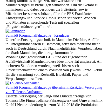
Häufig kommt es bei großen, rückwärtsfahrenden
Müllfahrzeugen zu brenzligen Situationen. Um die Gefahr zu
minimieren und dabei besonders die Fußgänger sowie
Mitarbeiter besser zu schützen, führt die FES Frankfurter
Entsorgungs- und Service GmbH schon seit vielen Wochen
und Monaten entsprechende Tests mit speziellen
„Engstellenfahrzeugen“ durch.
Schmidt Kommunalfahrzeuge - Kranlader
Unterflur-Entsorgungstechnik in Mannheim Die Idee, Abfälle
in Untergrundbehältern zu sammeln, setzt sich mehr und mehr
auch in Deutschland durch. Nach mehrjähriger Vorarbeit haben
die Stadt Mannheim, die dortige kommunale
Wohnungsbaugesellschaft GBG und der Eigenbetrieb
Abfallwirtschaft Mannheim diese Idee in die Tat umgesetzt. An
mehreren Standorten wurden jeweils bis zu sechs
Unterflurbehälter mit einem Volumen von jeweils 3 bzw. 5 cbm
für die Sammlung von Restmüll, Bioabfall, Papier und
Verpackungen installiert.
Schmidt Kommunalfahrzeuge übernimmt Ersatzteil-Versorgung
von Tollense-Aufbauten
Ersatzteilversorgung der Saug- und Druckfahrzeuge von
Tollense Die Firma Tollense Fahrzeugwerk und Umwelttechnik
GmbH Neubrandenburg hat zum 31.12.2018 die Produktion