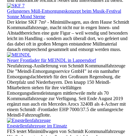
und Baubranche reichlich Neues und Interessantes zu bieten.
Gelungenes Müll-Entsorgungskonzept beim Musik-Festival
Sonne Mond Sterne
Der kleine SKF 7m³ - Minimüllwagen, aus dem Hause Schmidt
Kommunalfahrzeuge, macht nicht nur in engen Innen- und
Altstadtbereichen eine gute Figur – weil wendig und besonders
leicht im Handling - sondern auch überall dort, wo gefeiert und
das dabei oft in großen Mengen entstandene Müllmaterial
danach entsprechend gesammelt und entsorgt werden muss.
Neuer Frontlader für MEINDL in Lappersdorf
Neufahrzeug-Auslieferung von Schmidt Kommunalfahrzeuge
Die "Meindl-Entsorgungsservice GmbH" ist ein namhafter
Entsorgungsfachbetrieb für den Großraum Regensburg, die
Oberpfalz und Niederbayern. Den knapp 150 Meindl-
Mitarbeitern stehen für ihre vielfältigen
Entsorgungsdienstleistungen mittlerweile mehr als 70
Kommunalfahrzeuge zur Verfügung. Seit Ende August 2019
ergänzt nun auch ein Mercedes Arocs 3240B als 4-Achser mit
einem Schmidt -Frontlader EHP 7000/37.5 die umfangreiche
Meindl-Fahrzeugflotte.
Engstellenfahrzeuge im Einsatz
FES testet Minimüllwagen von Schmidt Kommunalfahrzeuge