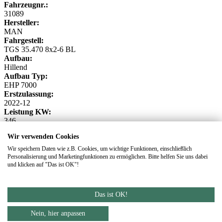
Fahrzeugnr.:
31089
Hersteller:
MAN
Fahrgestell:
TGS 35.470 8x2-6 BL
Aufbau:
Hillend
Aufbau Typ:
EHP 7000
Erstzulassung:
2022-12
Leistung KW:
346
KM:
Wir verwenden Cookies
89709
Details
Wir speichern Daten wie z.B. Cookies, um wichtige Funktionen, einschließlich
Parken
Personalisierung und Marketingfunktionen zu ermöglichen. Bitte helfen Sie uns dabei
und klicken auf "Das ist OK"!
DATENSCHUTZ
IMPRESSUM
Footer
AGBs
Das ist OK!
Geparkte Fahrzeuge
Nein, hier anpassen
Geparkte Fahrzeuge