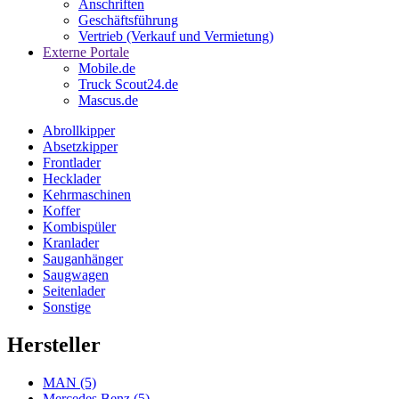
Anschriften
Geschäftsführung
Vertrieb (Verkauf und Vermietung)
Externe Portale
Mobile.de
Truck Scout24.de
Mascus.de
Abrollkipper
Absetzkipper
Frontlader
Hecklader
Kehrmaschinen
Koffer
Kombispüler
Kranlader
Sauganhänger
Saugwagen
Seitenlader
Sonstige
Hersteller
MAN
(5)
Mercedes Benz
(5)