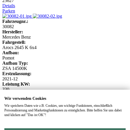
23627
Details
Parken
Fahrzeugnr.:
30082
Hersteller:
Mercedes Benz
Fahrgestell:
Arocs 2645 K 6x4
Aufbau:
Pomot
Aufbau Typ:
ZSA 14500K
Erstzulassung:
2021-12
Leistung KW:
330
KM:
Wir verwenden Cookies
73436
Details
Wir speichern Daten wie z.B. Cookies, um wichtige Funktionen, einschließlich
Parken
Personalisierung und Marketingfunktionen zu ermöglichen. Bitte helfen Sie uns dabei
und klicken auf "Das ist OK"!
DATENSCHUTZ
IMPRESSUM
Footer