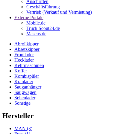
Anschriften
Geschäftsführung
Vertrieb (Verkauf und Vermietung)
Externe Portale
Mobile.de
Truck Scout24.de
Mascus.de
Abrollkipper
Absetzkipper
Frontlader
Hecklader
Kehrmaschinen
Koffer
Kombispüler
Kranlader
Sauganhänger
Saugwagen
Seitenlader
Sonstige
Hersteller
MAN
(3)
Fuso
(1)