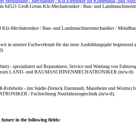
r Metallbauer / Mechaniker / Kfz-Elektriker für Kommunal- und Nut
g in 64521 Groß-Gerau Kfz-Mechatroniker / Bau- und Landmaschinenme
/d Kfz-Mechatroniker / Bau- und Landmaschinenmechaniker / Metallba
wir in unserer Fachwerkstatt für das neue Ausbildungsjahr beginnend
d)
t) - spezialisiert auf Reparaturen, Service und Wartung von Fahrzeuge
ungsplatz zum LAND- und BAUMASCHINENMECHATRONIKER (m/w/d)
oß-Rohrheim - (im Städte-Dreieck Darmstadt, Mannheim und Worms) bie
ATRONIKER / Fachrichtung Nutzfahrzeugtechnik (m/w/d).
future in the following fields: