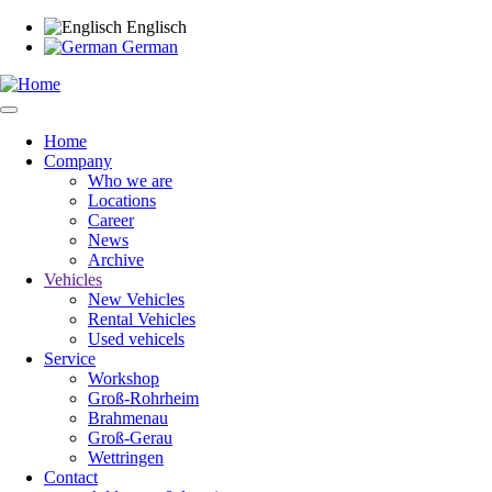
Skip
Englisch
to
German
main
content
Home
Company
Main
Who we are
navigation
Locations
Career
News
Archive
Vehicles
New Vehicles
Rental Vehicles
Used vehicels
Service
Workshop
Groß-Rohrheim
Brahmenau
Groß-Gerau
Wettringen
Contact