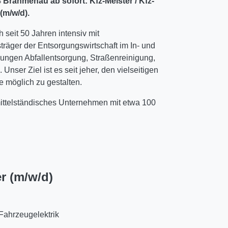
Brahmenau ab sofort: Kfz-Meister / Kfz-
(m/w/d).
seit 50 Jahren intensiv mit
träger der Entsorgungswirtschaft im In- und
ungen Abfallentsorgung, Straßenreinigung,
nser Ziel ist es seit jeher, den vielseitigen
e möglich zu gestalten.
ttelständisches Unternehmen mit etwa 100
r (m/w/d)
Fahrzeugelektrik