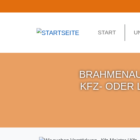
Direkt
zum
Inhalt
MAIN
START
U
NAVIGATION
BRAHMENAU 
KFZ- ODER