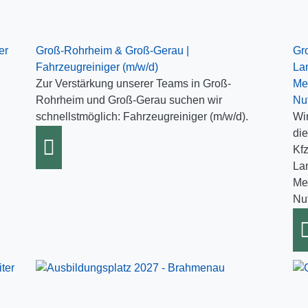
er
Groß-Rohrheim & Groß-Gerau |
Gr
Fahrzeugreiniger (m/w/d)
La
Zur Verstärkung unserer Teams in Groß-
Me
Rohrheim und Groß-Gerau suchen wir
Nu
schnellstmöglich: Fahrzeugreiniger (m/w/d).
Wi
di
Kf
La
Me
Nu