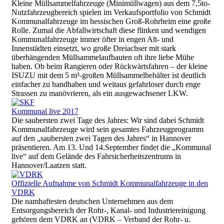
Kleine Müllsammelfahrzeuge (Minimüllwagen) aus dem 7,5to-
Nutzfahrzeugbereich spielen im Verkaufsportfolio von Schmidt
Kommunalfahrzeuge im hessischen Groß-Rohrheim eine große
Rolle. Zumal die Abfallwirtschaft diese flinken und wendigen
Kommunalfahrzeuge immer öfter in engen Alt- und
Innenstädten einsetzt, wo große Dreiachser mit stark
überhängenden Müllsammelaufbauten oft ihre liebe Mühe
haben. Ob beim Rangieren oder Rückwärtsfahren – der kleine
ISUZU mit dem 5 m³-großen Müllsammelbehälter ist deutlich
einfacher zu handhaben und weitaus gefahrloser durch enge
Strassen zu manövrieren, als ein ausgewachsener LKW.
Kommunal live 2017
Die saubersten zwei Tage des Jahres: Wir sind dabei Schmidt
Kommunalfahrzeuge wird sein gesamtes Fahrzeugprogramm
auf den „saubersten zwei Tagen des Jahres“ in Hannover
präsentieren. Am 13. Und 14.September findet die „Kommunal
live“ auf dem Gelände des Fahrsicherheitszentrums in
Hannover/Laatzen statt.
Offizielle Aufnahme von Schmidt Kommunalfahrzeuge in den
VDRK
Die namhaftesten deutschen Unternehmen aus dem
Entsorgungsbereich der Rohr-, Kanal- und Industriereinigung
gehören dem VDRK an (VDRK – Verband der Rohr- u.