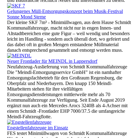
und Baubranche reichlich Neues und Interessantes zu bieten.
Gelungenes Müll-Entsorgungskonzept beim Musik-Festival
Sonne Mond Sterne
Der kleine SKF 7m³ - Minimüllwagen, aus dem Hause Schmidt
Kommunalfahrzeuge, macht nicht nur in engen Innen- und
Altstadtbereichen eine gute Figur – weil wendig und besonders
leicht im Handling - sondern auch überall dort, wo gefeiert und
das dabei oft in großen Mengen entstandene Müllmaterial
danach entsprechend gesammelt und entsorgt werden muss.
Neuer Frontlader für MEINDL in Lappersdorf
Neufahrzeug-Auslieferung von Schmidt Kommunalfahrzeuge
Die "Meindl-Entsorgungsservice GmbH" ist ein namhafter
Entsorgungsfachbetrieb für den Großraum Regensburg, die
Oberpfalz und Niederbayern. Den knapp 150 Meindl-
Mitarbeitern stehen für ihre vielfältigen
Entsorgungsdienstleistungen mittlerweile mehr als 70
Kommunalfahrzeuge zur Verfügung. Seit Ende August 2019
ergänzt nun auch ein Mercedes Arocs 3240B als 4-Achser mit
einem Schmidt -Frontlader EHP 7000/37.5 die umfangreiche
Meindl-Fahrzeugflotte.
Engstellenfahrzeuge im Einsatz
FES testet Minimüllwagen von Schmidt Kommunalfahrzeuge