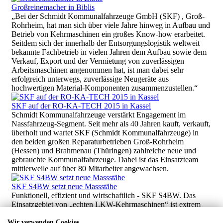
Großreinemacher in Biblis
„Bei der Schmidt Kommunalfahrzeuge GmbH (SKF) , Groß-
Rohrheim, hat man sich über viele Jahre hinweg in Aufbau und
Betrieb von Kehrmaschinen ein großes Know-how erarbeitet.
Seitdem sich der innerhalb der Entsorgungslogistik weltweit
bekannte Fachbetrieb in vielen Jahren dem Aufbau sowie dem
Verkauf, Export und der Vermietung von zuverlässigen
Arbeitsmaschinen angenommen hat, ist man dabei sehr
erfolgreich unterwegs, zuverlässige Neugeräte aus
hochwertigen Material-Komponenten zusammenzustellen.“
SKF auf der RO-KA-TECH 2015 in Kassel
Schmidt Kommunalfahrzeuge verstärkt Engagement im
Nassfahrzeug-Segment. Seit mehr als 40 Jahren kauft, verkauft,
überholt und wartet SKF (Schmidt Kommunalfahrzeuge) in
den beiden großen Reparaturbetrieben Groß-Rohrheim
(Hessen) und Brahmenau (Thüringen) zahlreiche neue und
gebrauchte Kommunalfahrzeuge. Dabei ist das Einsatzteam
mittlerweile auf über 80 Mitarbeiter angewachsen.
SKF S4BW setzt neue Massstäbe
Funktionell, effizient und wirtschaftlich - SKF S4BW. Das
Einsatzgebiet von „echten LKW-Kehrmaschinen“ ist extrem
vielfältig. Sie werden an allen Ecken der Stadt gebraucht,
darüber hinaus auch ständig auf Landes- und Bundesstraßen
Wir verwenden Cookies