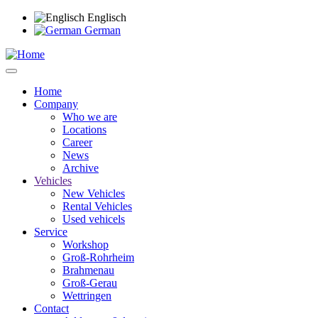
Skip
Englisch
to
German
main
content
Home
Company
Main
Who we are
navigation
Locations
Career
News
Archive
Vehicles
New Vehicles
Rental Vehicles
Used vehicels
Service
Workshop
Groß-Rohrheim
Brahmenau
Groß-Gerau
Wettringen
Contact