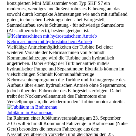
konzipierten Mini-Müllsammler vom Typ SKF S7 ein
modernes, wendiges und äußerst robustes Fahrzeug an, das
sowohl durch kompakte Abmessungen wie auch mit auffallend
guten, technischen Leistungsdaten - bei Fahrgestell,
Sammelaufbau sowie Schüttung - für schwierige Sammelorte
(Altstadtbereiche ect.), bestens geeignet ist.
Kehrmaschinen mit hydrostatischem Antrieb
Vielfältige Antriebsmöglichkeiten der Turbine Bei einer
weiteren Variante der Kehrmaschinen von Schmidt
Kommunalfahrzeuge wird die Turbine auch hydraulisch
angetrieben. Dabei erfolgt der Turbinenantrieb mittels
hydraulischer Pumpe und Separatmotor. Ebenfalls können im
vielschichtigen Schmidt Kommunalfahrzeuge-
Kehrmaschinenprogramm die Turbine und Kehraggregate des
Aufbaus über einen hydraulischen Antrieb ohne Separatmotor,
jedoch über den Fahrmotor des Fahrgestells erfolgen. Dabei
treibt der Nockenwellenantrieb des Fahrmotors eine
Verstellpumpe an, die wiederrum den Turbinenmotor antreibt.
Jubiläum in Brahmenau
Im Rahmen einer Jubiäumsveranstaltung am 23. September
2016 will Schmidt Kommunal Fahrzeuge in Brahmenau (Nähe
Gera) besonders die neusten Fahrzeuge aus dem
Nassfahrzeugbereich vorstellen und gleichzeitig den 25.