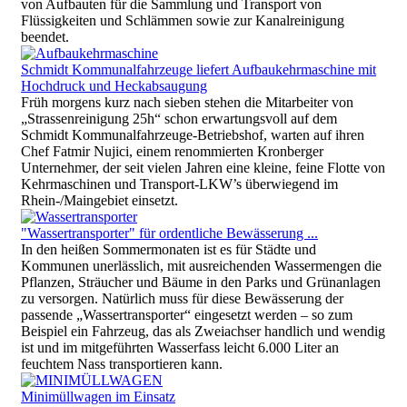
von Aufbauten für die Sammlung und Transport von
Flüssigkeiten und Schlämmen sowie zur Kanalreinigung
beendet.
Schmidt Kommunalfahrzeuge liefert Aufbaukehrmaschine mit
Hochdruck und Heckabsaugung
Früh morgens kurz nach sieben stehen die Mitarbeiter von
„Strassenreinigung 25h“ schon erwartungsvoll auf dem
Schmidt Kommunalfahrzeuge-Betriebshof, warten auf ihren
Chef Fatmir Nujici, einem renommierten Kronberger
Unternehmer, der seit vielen Jahren eine kleine, feine Flotte von
Kehrmaschinen und Transport-LKW’s überwiegend im
Rhein-/Maingebiet einsetzt.
"Wassertransporter" für ordentliche Bewässerung ...
In den heißen Sommermonaten ist es für Städte und
Kommunen unerlässlich, mit ausreichenden Wassermengen die
Pflanzen, Sträucher und Bäume in den Parks und Grünanlagen
zu versorgen. Natürlich muss für diese Bewässerung der
passende „Wassertransporter“ eingesetzt werden – so zum
Beispiel ein Fahrzeug, das als Zweiachser handlich und wendig
ist und im mitgeführten Wasserfass leicht 6.000 Liter an
feuchtem Nass transportieren kann.
Minimüllwagen im Einsatz