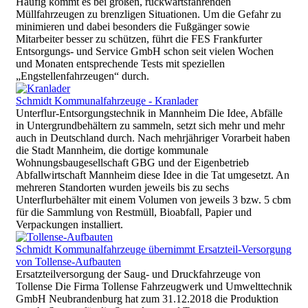
Häufig kommt es bei großen, rückwärtsfahrenden
Müllfahrzeugen zu brenzligen Situationen. Um die Gefahr zu
minimieren und dabei besonders die Fußgänger sowie
Mitarbeiter besser zu schützen, führt die FES Frankfurter
Entsorgungs- und Service GmbH schon seit vielen Wochen
und Monaten entsprechende Tests mit speziellen
„Engstellenfahrzeugen“ durch.
Schmidt Kommunalfahrzeuge - Kranlader
Unterflur-Entsorgungstechnik in Mannheim Die Idee, Abfälle
in Untergrundbehältern zu sammeln, setzt sich mehr und mehr
auch in Deutschland durch. Nach mehrjähriger Vorarbeit haben
die Stadt Mannheim, die dortige kommunale
Wohnungsbaugesellschaft GBG und der Eigenbetrieb
Abfallwirtschaft Mannheim diese Idee in die Tat umgesetzt. An
mehreren Standorten wurden jeweils bis zu sechs
Unterflurbehälter mit einem Volumen von jeweils 3 bzw. 5 cbm
für die Sammlung von Restmüll, Bioabfall, Papier und
Verpackungen installiert.
Schmidt Kommunalfahrzeuge übernimmt Ersatzteil-Versorgung
von Tollense-Aufbauten
Ersatzteilversorgung der Saug- und Druckfahrzeuge von
Tollense Die Firma Tollense Fahrzeugwerk und Umwelttechnik
GmbH Neubrandenburg hat zum 31.12.2018 die Produktion