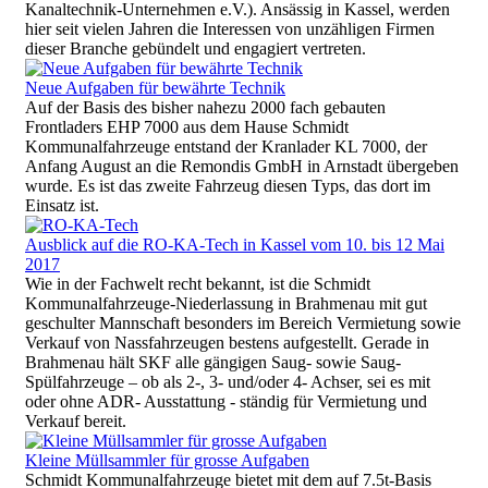
Kanaltechnik-Unternehmen e.V.). Ansässig in Kassel, werden
hier seit vielen Jahren die Interessen von unzähligen Firmen
dieser Branche gebündelt und engagiert vertreten.
Neue Aufgaben für bewährte Technik
Auf der Basis des bisher nahezu 2000 fach gebauten
Frontladers EHP 7000 aus dem Hause Schmidt
Kommunalfahrzeuge entstand der Kranlader KL 7000, der
Anfang August an die Remondis GmbH in Arnstadt übergeben
wurde. Es ist das zweite Fahrzeug diesen Typs, das dort im
Einsatz ist.
Ausblick auf die RO-KA-Tech in Kassel vom 10. bis 12 Mai
2017
Wie in der Fachwelt recht bekannt, ist die Schmidt
Kommunalfahrzeuge-Niederlassung in Brahmenau mit gut
geschulter Mannschaft besonders im Bereich Vermietung sowie
Verkauf von Nassfahrzeugen bestens aufgestellt. Gerade in
Brahmenau hält SKF alle gängigen Saug- sowie Saug-
Spülfahrzeuge – ob als 2-, 3- und/oder 4- Achser, sei es mit
oder ohne ADR- Ausstattung - ständig für Vermietung und
Verkauf bereit.
Kleine Müllsammler für grosse Aufgaben
Schmidt Kommunalfahrzeuge bietet mit dem auf 7.5t-Basis