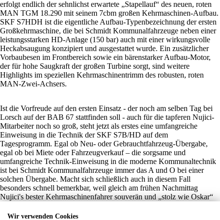
erfolgt endlich der sehnlichst erwartete „Stapellauf“ des neuen, roten
MAN TGM 18.290 mit seinem 7cbm großen Kehrmaschinen-Aufbau.
SKF S7HDH ist die eigentliche Aufbau-Typenbezeichnung der ersten
Großkehrmaschine, die bei Schmidt Kommunalfahrzeuge neben einer
leistungsstarken HD-Anlage (150 bar) auch mit einer wirkungsvolle
Heckabsaugung konzipiert und ausgestattet wurde. Ein zusätzlicher
Vorbaubesen im Frontbereich sowie ein bärenstarker Aufbau-Motor,
der für hohe Saugkraft der großen Turbine sorgt, sind weitere
Highlights im speziellen Kehrmaschinentrimm des robusten, roten
MAN-Zwei-Achsers.
Ist die Vorfreude auf den ersten Einsatz - der noch am selben Tag bei
Lorsch auf der BAB 67 stattfinden soll - auch für die tapferen Nujici-
Mitarbeiter noch so groß, steht jetzt als erstes eine umfangreiche
Einweisung in die Technik der SKF S7B/HD auf dem
Tagesprogramm. Egal ob Neu- oder Gebrauchtfahrzeug-Übergabe,
egal ob bei Miete oder Fahrzeugverkauf – die sorgsame und
umfangreiche Technik-Einweisung in die moderne Kommunaltechnik
ist bei Schmidt Kommunalfahrzeuge immer das A und O bei einer
solchen Übergabe. Macht sich schließlich auch in diesem Fall
besonders schnell bemerkbar, weil gleich am frühen Nachmittag
Nujici's bester Kehrmaschinenfahrer souverän und „stolz wie Oskar“
mit „seiner“ S7HDH die Fräs- und Kehrarbeiten auf der
nahegelegenen Autobahn A67 problemlos und souverän erledigt.
Wir verwenden Cookies