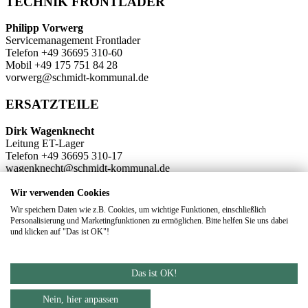
TECHNIK FRONTLADER
Philipp Vorwerg
Servicemanagement Frontlader
Telefon +49 36695 310-60
Mobil +49 175 751 84 28
vorwerg@schmidt-kommunal.de
ERSATZTEILE
Dirk Wagenknecht
Leitung ET-Lager
Telefon +49 36695 310-17
wagenknecht@schmidt-kommunal.de
Katrin Rüger
Wir verwenden Cookies
ET-Lager
Wir speichern Daten wie z.B. Cookies, um wichtige Funktionen, einschließlich
Telefon +49 36695 310-37
Personalisierung und Marketingfunktionen zu ermöglichen. Bitte helfen Sie uns dabei
k.rueger@schmidt-kommunal.de
und klicken auf "Das ist OK"!
Das ist OK!
DATENSCHUTZ
IMPRESSUM
Nein, hier anpassen
Footer